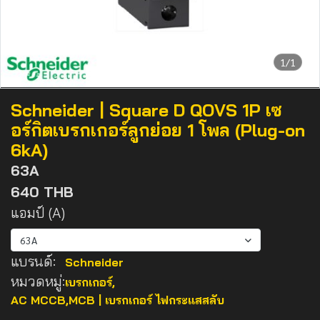
1/1
Schneider | Square D QOVS 1P เซ
อร์กิตเบรกเกอร์ลูกย่อย 1 โพล (Plug-on
6kA)
63A
640 THB
แอมป์ (A)
63A
แบรนด์:
Schneider
หมวดหมู่:
เบรกเกอร์
,
AC MCCB,MCB | เบรกเกอร์ ไฟกระแสสลับ