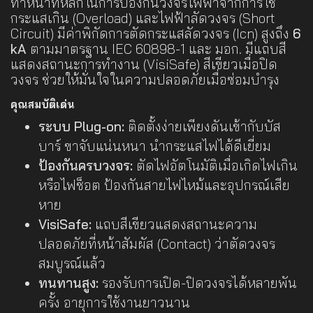
ทำหน้าที่หลักในการป้องกันวงจรไฟฟ้าจากการใช้
กระแสเกิน (Overload) และไฟฟ้าลัดวงจร (Short
Circuit) มีค่าพิกัดการตัดกระแสลัดวงจร (Icn) สูงถึง
6
kA
ตามมาตรฐาน IEC 60898-1 และ มอก. มีแถบสี
แสดงสถานะการทำงาน (VisiSafe) สีเขียวเมื่อปิด
วงจร ช่วยให้มั่นใจในความปลอดภัยเมื่อซ่อมบำรุง
คุณสมบัติเด่น
ระบบ Plug-on:
ติดตั้งง่ายเพียงดันเข้ากับบัส
บาร์ ขาจับแน่นหนา นำกระแสไฟได้ดีเยี่ยม
ป้องกันครบวงจร:
ตัดไฟอัตโนมัติเมื่อเกิดไฟเกิน
หรือไฟช็อต ป้องกันสายไฟไหม้และอุปกรณ์เสีย
หาย
VisiSafe:
แถบสีเขียวแสดงสถานะความ
ปลอดภัยที่หน้าสัมผัส (Contact) ว่าตัดวงจร
สมบูรณ์แล้ว
ทนทานสูง:
รองรับการเปิด-ปิดวงจรได้หลายพัน
ครั้ง อายุการใช้งานยาวนาน