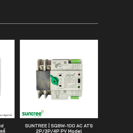
id
SUNTREE | SQ8W-100 AC ATS
ลล์
2P/3P/4P PV Model