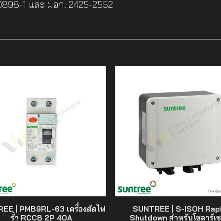
0898-1 และ มอก. 2425-2552
EE | PMB9RL-63 เครื่องตัดไฟ
SUNTREE | S-ISOH Rap
รั่ว RCCB 2P 40A
Shutdown สำหรับโซลาร์เซ