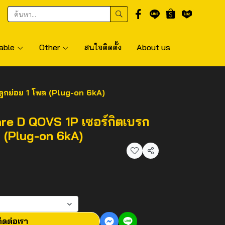
able
Other
สนใจติดตั้ง
About us
ลูกย่อย 1 โพล (Plug-on 6kA)
re D QOVS 1P เซอร์กิตเบรก
ล (Plug-on 6kA)
แชร์
ิดต่อเรา