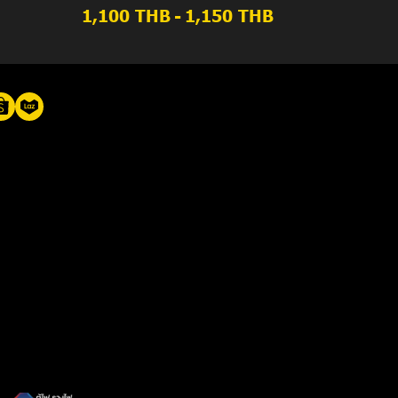
1,100 THB
-
1,150 THB