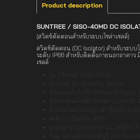
Product description
SUNTREE / SISO-40MD DC ISOLA
(สวิตช์ตัดตอนสำหรับระบบโซล่าเซลล์)
สวิตช์ตัดตอน (DC Isolator) สำหรับระบบ
ระดับ IP66 สำหรับติดตั้งภายนอกอาคาร มี
เซลล์
รุ่น (Model): SISO-40MD
ประเภท: DC Isolating Switch
พิกัดแรงดันไฟฟ้า (Rated Voltage):
พิกัดกระแสไฟฟ้า (Rated Current): 
จำนวนโพล (Poles): 4P (โดยทั่วไปต่อ
ระดับการป้องกัน: IP66
มาตรฐาน (Standard): IEC 60947-3
วัสดุ: พลาสติกทนรังสียูวี (UV Resist