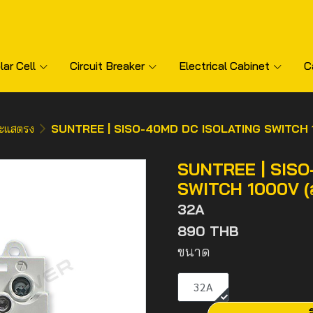
lar Cell
Circuit Breaker
Electrical Cabinet
C
ระแสตรง
SUNTREE | SISO-40MD DC ISOLATING SWITCH 10
SUNTREE | SISO
SWITCH 1000V (ส
32A
890 THB
ขนาด
32A