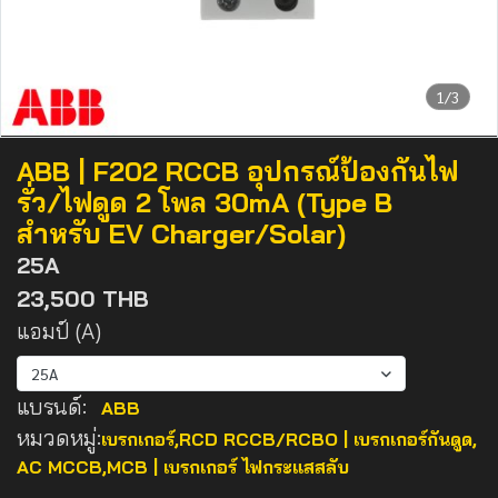
1/3
ABB | F202 RCCB อุปกรณ์ป้องกันไฟ
รั่ว/ไฟดูด 2 โพล 30mA (Type B
สำหรับ EV Charger/Solar)
25A
23,500 THB
แอมป์ (A)
25A
แบรนด์:
ABB
หมวดหมู่:
เบรกเกอร์
,
RCD RCCB/RCBO | เบรกเกอร์กันดูด
,
AC MCCB,MCB | เบรกเกอร์ ไฟกระแสสลับ