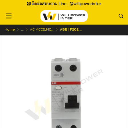
ติดต่อสอบถาม Line : @willpowerinter
Home
...
AC MCCB,MCB | เบรกเกอร์ ไฟกระแสสลับ
ABB | F202 RCCB อุปกรณ์ป้องกันไฟรั่ว/ไฟดูด 2 โพล 30mA (Type B สำหรับ EV Charger/Solar)