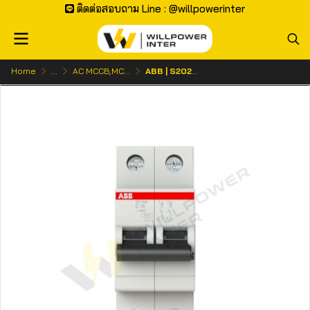
ติดต่อสอบถาม Line : @willpowerinter
Home
...
AC MCCB,MCB | เบรกเกอร์ ไฟกระแสสลับ
ABB | S202M 2P เบรกเกอร์ลูกย่อย 2 โพล (10kA)