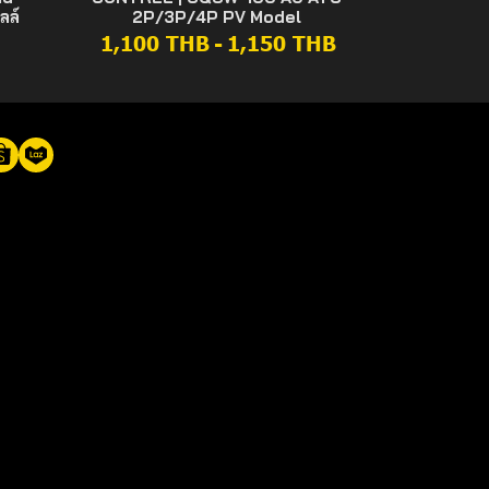
ลล์
2P/3P/4P PV Model
1,100 THB
-
1,150 THB