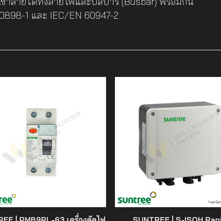
 เข้าสายได้ทั้งสายไฟและบัสบาร์ (Busbar) พร้อมกัน
 60898-1 และ IEC/EN 60947-2
EE | PMB9RL-63 เครื่องตัดไฟ
SUNTREE | S-ISOH Rap