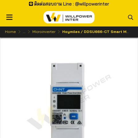
ติดต่อสอบถาม Line : @willpowerinter
Home
...
Microinverter
Hoymiles / DDSU666-CT Smart Meter