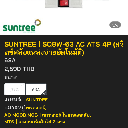
1/6
SUNTREE | SQ8W-63 AC ATS 4P (สวิ
ทช์สลับแหล่งจ่ายอัตโนมัติ)
63A
2,590 THB
ขนาด
32A
63A
แบรนด์:
SUNTREE
หมวดหมู่:
เบรกเกอร์
,
AC MCCB,MCB | เบรกเกอร์ ไฟกระแสสลับ
,
MTS | เบรกเกอร์สลับไฟ 2 ทาง