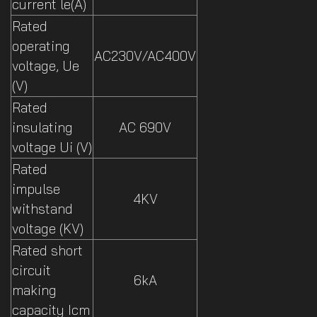
current le(A)
Rated
operating
AC230V/AC400V
voltage, Ue
(V)
Rated
insulating
AC 690V
voltage Ui (V)
Rated
impulse
4KV
withstand
voltage (KV)
Rated short
circuit
6kA
making
capacity Icm