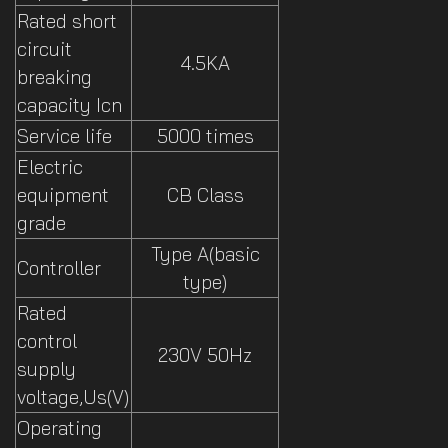
Rated short
circuit
4.5KA
breaking
capacity Icn
Service life
5000 times
Electric
equipment
CB Class
grade
Type A(basic
Controller
type)
Rated
control
230V 50Hz
supply
voltage,Us(V)
Operating