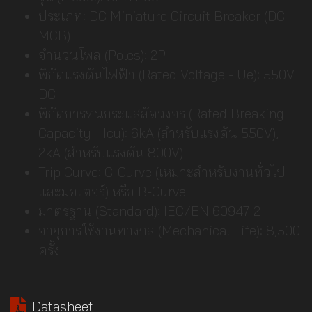
ประเภท: DC Miniature Circuit Breaker (DC
MCB)
จำนวนโพล (Poles): 2P
พิกัดแรงดันไฟฟ้า (Rated Voltage - Ue): 550V
DC
พิกัดการทนกระแสลัดวงจร (Rated Breaking
Capacity - Icu): 6kA (สำหรับแรงดัน 550V),
2kA (สำหรับแรงดัน 800V)
Trip Curve: C-Curve (เหมาะสำหรับงานทั่วไป
และมอเตอร์) หรือ B-Curve
มาตรฐาน (Standard): IEC/EN 60947-2
อายุการใช้งานทางกล (Mechanical Life): 8,500
ครั้ง
Datasheet