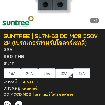
1/4
SUNTREE | SL7N-63 DC MCB 550V
2P (เบรกเกอร์สำหรับโซลาร์เซลล์)
32A
690 THB
ขนาด
16A
20A
25A
32A
63A
แบรนด์:
SUNTREE
หมวดหมู่:
เบรกเกอร์
,
DC MCCB,MCB | เบรกเกอร์ ไฟกระแสตรง