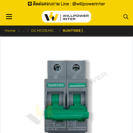
ติดต่อสอบถาม Line : @willpowerinter
Home
...
DC MCCB,MCB | เบรกเกอร์ ไฟกระแสตรง
SUNTREE | SL7N-63 DC MCB 550V 2P (เบรกเกอร์สำหรับโซลาร์เซลล์)