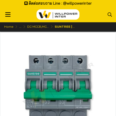
ติดต่อสอบถาม Line : @willpowerinter
Home
...
DC MCCB,MCB | เบรกเกอร์ ไฟกระแสตรง
SUNTREE | SL7N-63 DC MCB 1000V 4P (เบรคเกอร์สำหรับโซล่าเซลล์)