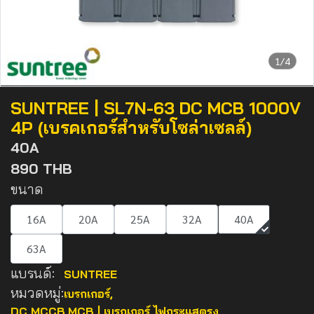
1/4
SUNTREE | SL7N-63 DC MCB 1000V
4P (เบรคเกอร์สำหรับโซล่าเซลล์)
40A
890 THB
ขนาด
16A
20A
25A
32A
40A
63A
แบรนด์:
SUNTREE
หมวดหมู่:
เบรกเกอร์
,
DC MCCB,MCB | เบรกเกอร์ ไฟกระแสตรง