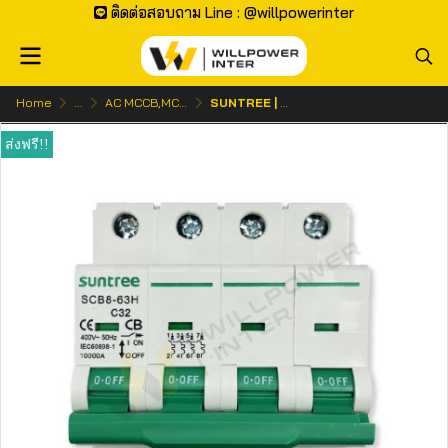
ติดต่อสอบถาม Line : @willpowerinter
Home
...
AC MCCB,MCB | เบรกเกอร์ ไฟกระแสสลับ
SUNTREE | SCB8-63H AC MCB 400V 4P 10kA (เซอร์กิตเบรกเกอร์)
ส่งฟรี!!