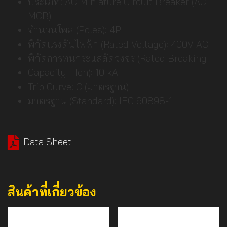
ประเภท: AC Miniature Circuit Breaker (AC
MCB)
จำนวนโพล (Poles): 4P
พิกัดแรงดันไฟฟ้า (Rated Voltage): 400V AC
พิกัดการทนกระแสลัดวงจร (Rated Breaking
Capacity - Icn): 10 kA
Trip Curve: C (มาตรฐาน)
มาตรฐาน (Standard): IEC 60898-1
Data Sheet
สินค้าที่เกี่ยวข้อง