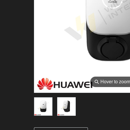
⚲
Hover to zoo