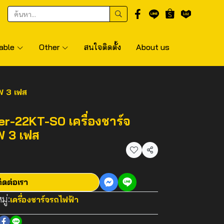
able
Other
สนใจติดตั้ง
About us
W 3 เฟส
r-22KT-S0 เครื่องชาร์จ
W 3 เฟส
แชร์
ิดต่อเรา
ู่:
เครื่องชาร์จรถไฟฟ้า