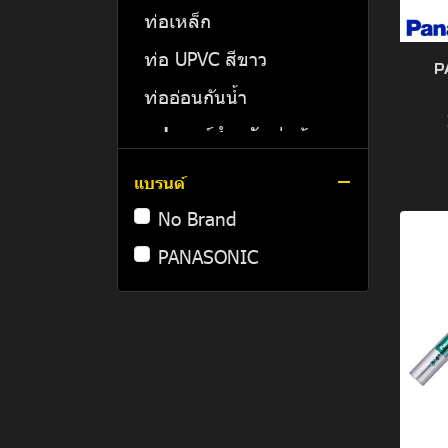
สายไฟ NYY
รางเคเบิ้ลเเลดเดอร์
ท่อเหล็ก
เกอร์ ไฟกระแสสลับ
สายไฟ NYY-G
รางไวร์เวย์
ท่อ UPVC สีขาว
MTS | เบรกเกอร์สลับไฟ
P
2 ทาง
สายไฟ CV
พลูบ๊อกซ์
ท่ออ่อนกันน้ำ
สายไฟ CV-FD
อุปกรณ์สำหรับท่อร้อย
สายไฟ
สายไฟ VCT
แบรนด์
อุปกรณ์ฟิตติ้ง (Fitting)
สายไฟ VCT-G
No Brand
ปลั๊ก และสวิตช์ไฟฟ้า
สายไฟ คอนโทรล LIYCY
PANASONIC
โคมไฟโซลาร์เซลล์
เทอร์มินอล
อื่นๆ
ปลั๊กพาวเวอร์กันน้ำ
โคมฟลัดไลท์โซล่าเซลล์
เครื่องมือช่าง
ปลั๊กพาวเวอร์
โคมไฟถนนโซล่าเซลล์
Smart Meter
เต้ารับไฟฟ้า
เต้ารับไฟฟ้ากันน้ำ