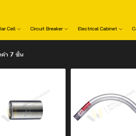
lar Cell
Circuit Breaker
Electrical Cabinet
C
ค้า 7 ชิ้น