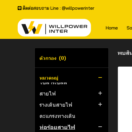
ติดต่อสอบถาม Line : @willpowerinter
อุปกรณ์ยึดจับแผงโซลาร์
เซลล์
Home
So
เครื่องอินเวอร์เตอร์
เครื่องชาร์จรถไฟฟ้า
All in One
เบรกเกอร์
Rapid Shutdown
พบสิน
ตัวกรอง
(0)
ตู้ไฟ ตู้คอมไบเนอร์
Battery
Fuse | ฟิวส์
ชุดตู้อุปกรณ์ป้องกันระบบ
Hybrid Inverter
RCD RCCB/RCBO | เบรก
ตู้โหลด
หมวดหมู่
โซลาร์เซลล์
เกอร์กันดูด
On-Grid Inverter
ตู้คอนซูมเมอร์
สายไฟ
SPD | เบรกเกอร์ป้องกัน
AC/DC Combiner set
Microinverter
ตู้ไฟสวิทช์บอร์ด
ฟ้าผ่า และไฟกระชาก
รางเดินสายไฟ
DC Combiner Set
สายแบตเตอรี่
ตู้พลาสติก
DC MCCB,MCB | เบรก
ตะแกรงทางเดิน
สายโซลาร์เซลล์
รางเคเบิ้ลเทรย์งานเบา
เกอร์ ไฟกระแสตรง
ท่อร้อยสายไฟ
สายไฟ THW
รางเคเบิ้ลเทรย์
AC MCCB,MCB | เบรก