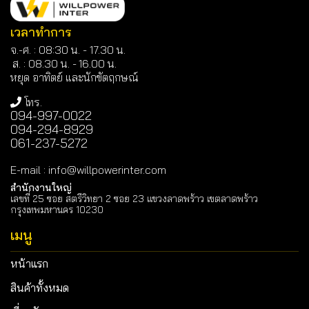
เวลาทำการ
จ.-ศ. : 08:30 น. - 17.30 น.
ส. : 08.30 น. -
16.00 น.
หยุด อาทิตย์ และนักขัตฤกษณ์
โทร.
094-997-0022
094-294-8929
061-237-5272
E-mail
:
info@willpowerinter.com
สำนักงานใหญ่
เลขที่ 25 ซอย สตรีวิทยา 2 ซอย 23 แขวงลาดพร้าว เขตลาดพร้าว
กรุงเทพมหานคร 10230
เมนู
หน้าแรก
สินค้าทั้งหมด