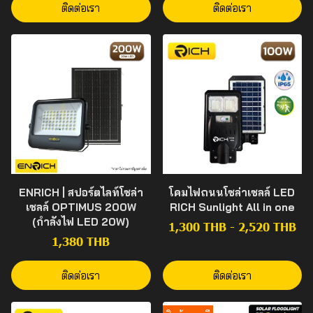
ติดต่อเรา
ติดต่อเรา
ENRICH | สปอร์ตไลท์โซล่า
โคมไฟถนนโซล่าเซลล์ LED
เซลล์ OPTIMUS 200W
RICH Sunlight All in one
(กำลังไฟ LED 20W)
1,300 THB
-
2,520 THB
1,380 THB
ติดต่อเรา
ติดต่อเรา