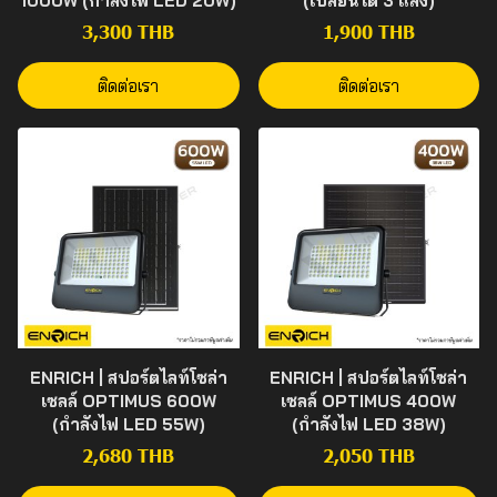
1000W (กำลังไฟ LED 20W)
(เปลี่ยนได้ 3 แสง)
3,300 THB
1,900 THB
ติดต่อเรา
ติดต่อเรา
ENRICH | สปอร์ตไลท์โซล่า
ENRICH | สปอร์ตไลท์โซล่า
เซลล์ OPTIMUS 600W
เซลล์ OPTIMUS 400W
(กำลังไฟ LED 55W)
(กำลังไฟ LED 38W)
2,680 THB
2,050 THB