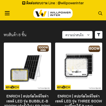
ติดต่อสอบถาม Line : @willpowerinter
พบสินค้า 8 ชิ้น
ความน่าสนใจ
ENRICH | สปอร์ตไลท์โซล่า
ENRICH | สปอร์ตไลท์โซล่า
เซลล์ LED รุ่น BUBBLE-B
เซลล์ LED รุ่น THREE 800W