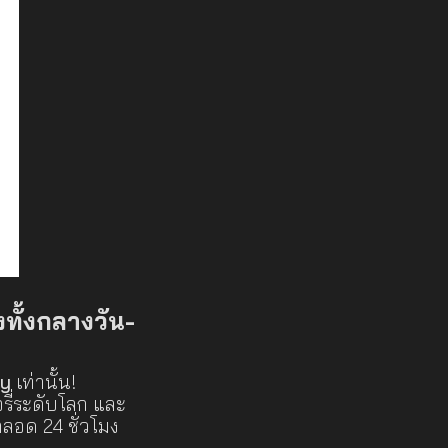
งทั้งกลางวัน-
ry
เท่านั้น!
รี่ระดับโลก และ
ลอด 24 ชั่วโมง