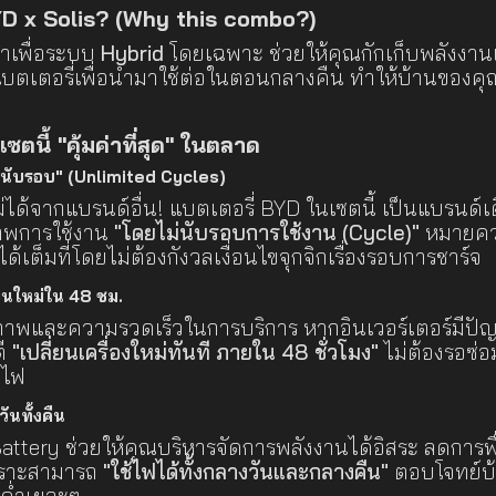
BYD x Solis? (Why this combo?)
มาเพื่อระบบ
Hybrid
โดยเฉพาะ ช่วยให้คุณกักเก็บพลังงาน
บตเตอรี่เพื่อนำมาใช้ต่อในตอนกลางคืน ทำให้บ้านของคุณ
เซตนี้ "คุ้มค่าที่สุด" ในตลาด
ม่นับรอบ" (Unlimited Cycles)
ไม่ได้จากแบรนด์อื่น! แบตเตอรี่ BYD ในเซตนี้ เป็นแบรนด์เด
าพการใช้งาน
"โดยไม่นับรอบการใช้งาน (Cycle)"
หมายคว
ด้เต็มที่โดยไม่ต้องกังวลเงื่อนไขจุกจิกเรื่องรอบการชาร์จ
่ยนใหม่ใน 48 ชม.
ณภาพและความรวดเร็วในการบริการ หากอินเวอร์เตอร์มีป
ตี
"เปลี่ยนเครื่องใหม่ทันที ภายใน 48 ชั่วโมง"
ไม่ต้องรอซ่
าไฟ
งวันทั้งคืน
attery ช่วยให้คุณบริหารจัดการพลังงานได้อิสระ ลดการ
เพราะสามารถ
"ใช้ไฟได้ทั้งกลางวันและกลางคืน"
ตอบโจทย์บ้
งค่ำเยอะๆ