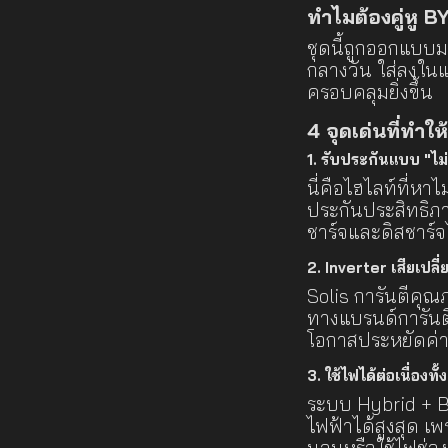
ทำไมต้องคู่หู 
ชุดนี้ถูกออกแบบ
กลางวัน ใส่ลงในแ
ครอบคลุมยิ่งขึ้น
4 จุดเด่นที่ทำให้
1. รับประกันแบบ "ไ
นี่คือไฮไลท์ที่หา
ประกันประสิทธิภ
ชาร์จและดิสชาร์จไ
2. Inverter เสียเปลี
Solis การันตีคุ
ทางแบรนด์การัน
โอกาสประหยัดค่
3. ใช้ไฟได้ต่อเนื่องทั้
ระบบ Hybrid + B
ไฟฟ้าได้สูงสุด 
นอนหรือใช้ไฟช่ว