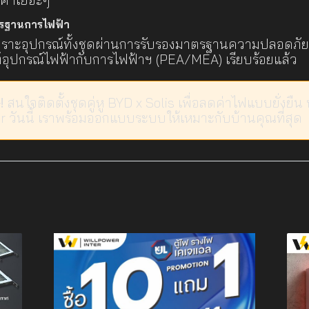
ตรฐานการไฟฟ้า
เพราะอุปกรณ์ทั้งชุดผ่านการรับรองมาตรฐานความปลอดภัย 
์อุปกรณ์ไฟฟ้ากับการไฟฟ้าฯ (PEA/MEA) เรียบร้อยแล้ว
!
สนใจติดตั้งชุดคู่หู BYD x Solis เพื่อลดค่าไฟแบบยั่งยื
er วันนี้ เราพร้อมออกแบบระบบให้เหมาะกับบ้านคุณที่สุด