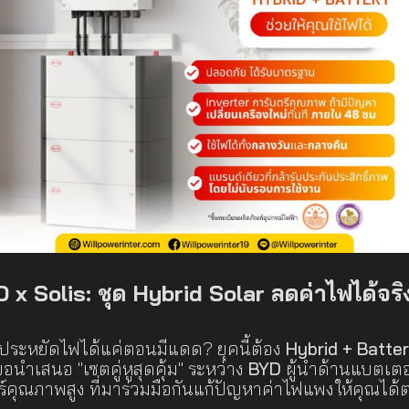
D x Solis: ชุด Hybrid Solar ลดค่าไฟได้จริ
์ประหยัดไฟได้แค่ตอนมีแดด? ยุคนี้ต้อง
Hybrid + Batte
อนำเสนอ "เซตคู่หูสุดคุ้ม" ระหว่าง
BYD
ผู้นำด้านแบตเตอ
ร์คุณภาพสูง ที่มาร่วมมือกันแก้ปัญหาค่าไฟแพงให้คุณได้ต