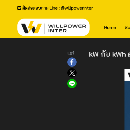
ติดต่อสอบถาม Line : @willpowerinter
Home
So
kW กับ kWh ต
แชร์