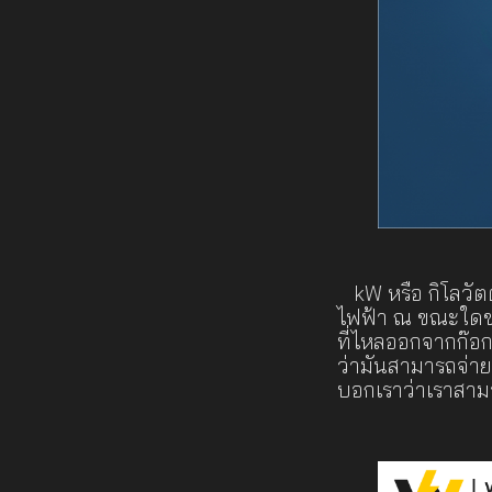
kW หรือ กิโลวัตต์
ไฟฟ้า ณ ขณะใดข
ที่ไหลออกจากก๊อก
ว่ามันสามารถจ่าย
บอกเราว่าเราสามา